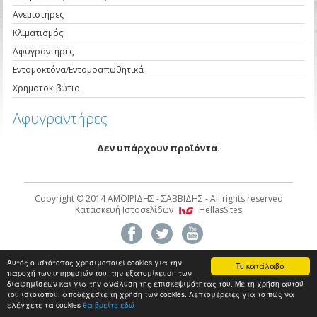
Ανεμιστήρες
Κλιματισμός
Αφυγραντήρες
Εντομοκτόνα/Εντομοαπωθητικά
Χρηματοκιβώτια
Αφυγραντήρες
Δεν υπάρχουν προϊόντα.
Copyright © 2014 AMOIΡΙΔΗΣ - ΣΑΒΒΙΔΗΣ - All rights reserved
Κατασκευή Ιστοσελίδων
HellasSites
Αυτός ο ιστότοπος χρησιμοποιεί cookies για την
Το κατάλαβα
παροχή των υπηρεσιών του, την εξατομίκευση των
διαφημίσεων και για την ανάλυση της επισκεψιμότητας του. Με τη χρήση αυτού
του ιστότοπου, αποδέχεστε τη χρήση των cookies. Λεπτομέρειες για το πώς να
ελέγχετε τα cookies
θα βρείτε εδώ