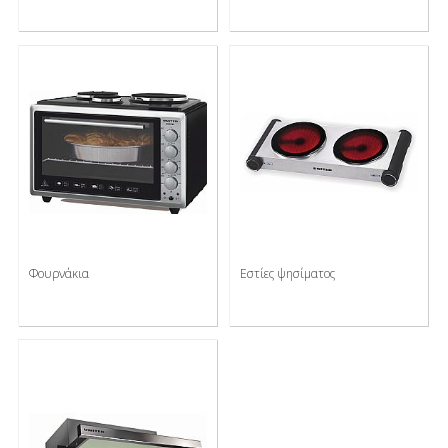
Φουρνάκια
Εστίες ψησίματος