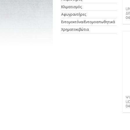
Κλιματισμός
UN
ΔΙ
Αφυγραντήρες
04
Εντομοκτόνα/Εντομοαπωθητικά
Χρηματοκιβώτια
ΨΥ
U
04