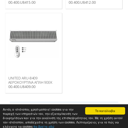
00.400.U8415.00
00.400.U8412.00
UNITED ARU-8409
ΑΕΡΟΚΟΥΡΤΙΝΑ ΑΠΛΗ 90ΕΚ
00.400.U8409.00
Copyright © 2014 AMOIΡΙΔΗΣ - ΣΑΒΒΙΔΗΣ - All rights reserved
Αυτός ο ιστότοπος χρησιμοποιεί cookies για την
Το κατάλαβα
Κατασκευή Ιστοσελίδων
HellasSites
παροχή των υπηρεσιών του, την εξατομίκευση των
διαφημίσεων και για την ανάλυση της επισκεψιμότητας του. Με τη χρήση αυτού
του ιστότοπου, αποδέχεστε τη χρήση των cookies. Λεπτομέρειες για το πώς να
ελέγχετε τα cookies
θα βρείτε εδώ