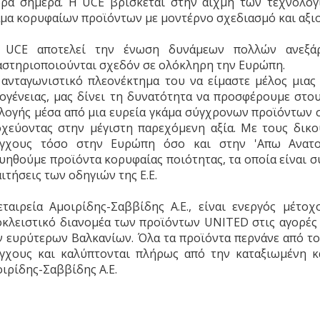
ορά σήμερα. Η UCE βρίσκεται στην αιχμή των τεχνολογι
μα κορυφαίων προϊόντων με μοντέρνο σχεδιασμό και αξι
 UCE αποτελεί την ένωση δυνάμεων πολλών ανεξάρ
αστηριοποιούνται σχεδόν σε ολόκληρη την Ευρώπη.
 ανταγωνιστικό πλεονέκτημα του να είμαστε μέλος μιας
ογένειας, μας δίνει τη δυνατότητα να προσφέρουμε στο
λογής μέσα από μια ευρεία γκάμα σύγχρονων προϊόντων 
οχεύοντας στην μέγιστη παρεχόμενη αξία. Με τους δικο
έγχους τόσο στην Ευρώπη όσο και στην 'Απω Ανατ
υηθούμε προϊόντα κορυφαίας ποιότητας, τα οποία είναι σ
ιτήσεις των οδηγιών της Ε.Ε.
εταιρεία Αμοιρίδης-Σαββίδης Α.Ε., είναι ενεργός μέτο
κλειστικό διανομέα των προϊόντων UNITED στις αγορές 
ν ευρύτερων Βαλκανίων. Όλα τα προϊόντα περνάνε από τ
έγχους και καλύπτονται πλήρως από την καταξιωμένη κ
ιρίδης-Σαββίδης Α.Ε.