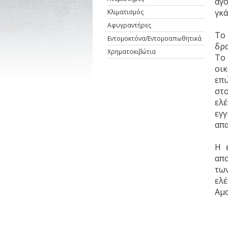
αγ
γκά
Κλιματισμός
Αφυγραντήρες
Το
Εντομοκτόνα/Εντομοαπωθητικά
δρ
Χρηματοκιβώτια
Το
οικ
επι
στ
ελ
εγγ
απα
Η 
απο
τω
ελ
Αμο